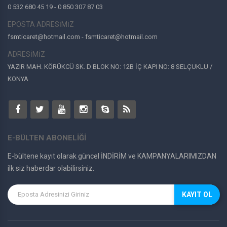
0 532 680 45 19 - 0 850 307 87 03
EPOSTA ADRESİMİZ
fsmticaret@hotmail.com - fsmticaret@hotmail.com
ADRESİMİZ
YAZIR MAH. KÖRÜKCÜ SK. D BLOK NO: 12B İÇ KAPI NO: 8 SELÇUKLU /
KONYA
E-BÜLTEN ABONELİĞİ
E-bültene kayıt olarak güncel İNDİRİM ve KAMPANYALARIMIZDAN
ilk siz haberdar olabilirsiniz.
KAYIT OL