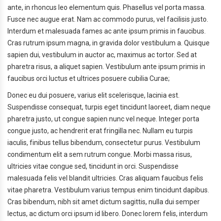
ante, in rhoncus leo elementum quis. Phasellus vel porta massa.
Fusce nec augue erat. Nam ac commodo purus, vel facilisis justo.
Interdum et malesuada fames ac ante ipsum primis in faucibus.
Cras rutrum ipsum magna, in gravida dolor vestibulum a. Quisque
sapien dui, vestibulum in auctor ac, maximus ac tortor. Sed at
pharetra risus, a aliquet sapien. Vestibulum ante ipsum primis in
faucibus orci luctus et ultrices posuere cubilia Curae;
Donec eu dui posuere, varius elit scelerisque, lacinia est.
Suspendisse consequat, turpis eget tincidunt laoreet, diam neque
pharetra justo, ut congue sapien nunc vel neque. Integer porta
congue justo, ac hendrerit erat fringilla nec. Nullam eu turpis
iaculis, finibus tellus bibendum, consectetur purus. Vestibulum
condimentum elit a sem rutrum congue. Morbi massa risus,
ultricies vitae congue sed, tincidunt in orci. Suspendisse
malesuada felis vel blandit ultricies. Cras aliquam faucibus felis
vitae pharetra. Vestibulum varius tempus enim tincidunt dapibus.
Cras bibendum, nibh sit amet dictum sagittis, nulla dui semper
lectus, ac dictum orci ipsum id libero. Donec lorem felis, interdum