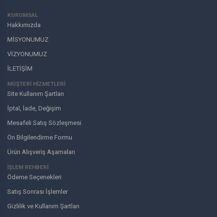
KURUMSAL
Hakkımızda
MİSYONUMUZ
VİZYONUMUZ
İLETİŞİM
MÜŞTERI HIZMETLERI
Site Kullanım Şartları
İptal, İade, Değişim
Mesafeli Satış Sözleşmesi
Ön Bilgilendirme Formu
Ürün Alışveriş Aşamaları
İŞLEM REHBERİ
Ödeme Seçenekleri
Satış Sonrası İşlemler
Gizlilik ve Kullanım Şartları