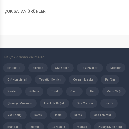
ÇOK SATAN ÜRÜNLER
En Çok Aranan Kelimeler:
Iphone 11
AirPods
Sıvı Sabun
Tayt Fiyatları
Monitör
Çift Kombinleri
Tesettür Kombin
Cerrahi Maske
Parfüm
Swatch
Gillette
Tunik
Casio
Bot
Motor Yağı
Çamaşır Makinesi
Fotokobi Kağıdı
Ofis Masası
Led Tv
Yaz Lastiği
Kombi
Tablet
Klima
Cep Telefonu
Mangal
İşlemci
Çaydanlık
Matkap
Bulaşık Makinesi