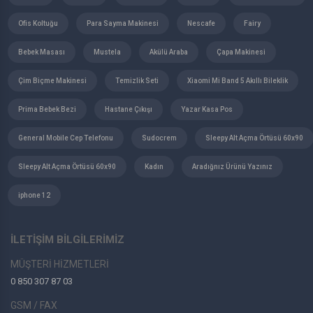
Ofis Koltuğu
Para Sayma Makinesi
Nescafe
Fairy
Bebek Masası
Mustela
Akülü Araba
Çapa Makinesi
Çim Biçme Makinesi
Temizlik Seti
Xiaomi Mi Band 5 Akıllı Bileklik
Prima Bebek Bezi
Hastane Çıkışı
Yazar Kasa Pos
General Mobile Cep Telefonu
Sudocrem
Sleepy Alt Açma Örtüsü 60x90
Sleepy Alt Açma Örtüsü 60x90
Kadın
Aradığnız Ürünü Yazınız
iphone 12
İLETİŞİM BİLGİLERİMİZ
MÜŞTERİ HİZMETLERİ
0 850 307 87 03
GSM / FAX