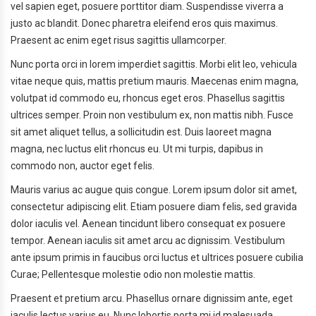
vel sapien eget, posuere porttitor diam. Suspendisse viverra a
justo ac blandit. Donec pharetra eleifend eros quis maximus.
Praesent ac enim eget risus sagittis ullamcorper.
Nunc porta orci in lorem imperdiet sagittis. Morbi elit leo, vehicula
vitae neque quis, mattis pretium mauris. Maecenas enim magna,
volutpat id commodo eu, rhoncus eget eros. Phasellus sagittis
ultrices semper. Proin non vestibulum ex, non mattis nibh. Fusce
sit amet aliquet tellus, a sollicitudin est. Duis laoreet magna
magna, nec luctus elit rhoncus eu. Ut mi turpis, dapibus in
commodo non, auctor eget felis.
Mauris varius ac augue quis congue. Lorem ipsum dolor sit amet,
consectetur adipiscing elit. Etiam posuere diam felis, sed gravida
dolor iaculis vel. Aenean tincidunt libero consequat ex posuere
tempor. Aenean iaculis sit amet arcu ac dignissim. Vestibulum
ante ipsum primis in faucibus orci luctus et ultrices posuere cubilia
Curae; Pellentesque molestie odio non molestie mattis.
Praesent et pretium arcu. Phasellus ornare dignissim ante, eget
iaculis lectus varius eu. Nunc lobortis porta mi id malesuada.