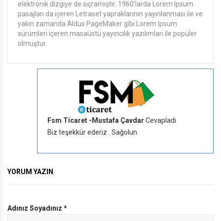
elektronik dizgiye de sıçramıştır. 1960'larda Lorem Ipsum
pasajları da içeren Letraset yapraklarının yayınlanması ile ve
yakın zamanda Aldus PageMaker gibi Lorem Ipsum
sürümleri içeren masaüstü yayıncılık yazılımları ile popüler
olmuştur.
Fsm Ticaret -Mustafa Çavdar
Cevapladı
Biz teşekkür ederiz . Sağolun.
YORUM YAZIN
Adınız Soyadınız
*