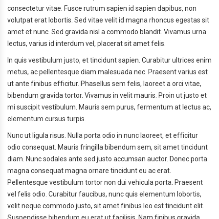
consectetur vitae. Fusce rutrum sapien id sapien dapibus, non
volutpat erat lobortis. Sed vitae velit id magna rhoncus egestas sit
amet et nunc. Sed gravida nisl a commodo blandit. Vivamus urna
lectus, varius id interdum vel, placerat sit amet felis.
In quis vestibulum justo, et tincidunt sapien. Curabitur ultrices enim
metus, ac pellentesque diam malesuada nec. Praesent varius est
ut ante finibus efficitur. Phasellus sem felis, laoreet a orci vitae,
bibendum gravida tortor. Vivamus in velit mauris. Proin ut justo et
mi suscipit vestibulum. Mauris sem purus, fermentum at lectus ac,
elementum cursus turpis.
Nunc ut ligula risus. Nulla porta odio in nunc laoreet, et efficitur
odio consequat. Mauris fringilla bibendum sem, sit amet tincidunt
diam. Nunc sodales ante sed justo accumsan auctor. Donec porta
magna consequat magna ornare tincidunt eu ac erat.
Pellentesque vestibulum tortor non dui vehicula porta. Praesent
vel felis odio. Curabitur faucibus, nunc quis elementum lobortis,
velit neque commodo justo, sit amet finibus leo est tincidunt elit.
Suspendisse bibendum eu erat ut facilisis. Nam finibus gravida