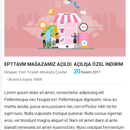
PHİLİPS'DEN 200 TL HEDİYE ÇEKİ
BİSLİKLET'TE SEZON SONU
EPTTAVM MAĞAZAMIZ AÇILDI. AÇILIŞA ÖZEL İNDİRİM
20
Ekleyen: Fsm Ticaret -Mustafa Çavdar
Kasım 2017
Okunma Sayısı: 6938
Lorem ipsum dolor sit amet, consectetur adipiscing elit.
Pellentesque nec feugiat est. Pellentesque dignissim, risus eu
mattis iaculis, purus arcu posuere nisi, non efficitur nibh tortor
eget nunc. Nulla vulputate tristique pulvinar. Nulla cursus egestas
eros, vel tincidunt magna aliquet id. Nam sit amet diam id ante
blandit venenatis sit amet euismod leo. Nunc volutpat fermentum