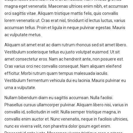
magna eget venenatis. Maecenas ultrices enim nibh, et accumsan
orci sagittis vitae. Aliquam tristique mattis felis, quis convallis
lorem venenatis ut. Cras erat nisl, tincidunt id lectus luctus, varius
accumsan tellus. Proin et ligula in neque pulvinar egestas. Mauris
ac vulputate metus.
Aliquam sit amet erat ac diam rutrum rhoncus sed sit amet libero.
Vestibulum scelerisque tellus eu justo volutpat euismod. Ut sit
amet consectetur eros. Nam ac hendrerit ante, non posuere est.
Cras varius orci nec convallis consequat. Nam aliquam eleifend
efficitur. Morbi rutrum quam tempus malesuada iaculis.
Vestibulum fermentum vehicula dui eu lacinia. Mauris pulvinar eu
urna a vulputate.
Nullam bibendum diam eu sagittis accumsan. Nulla facilisi.
Phasellus cursus ullamcorper pulvinar. Aliquam libero nisi, varius in
convallis id, sollicitudin in velit. Nulla semper tristique magna, in
convallis enim auctor et. Nunc venenatis, neque in facilisis ultricies,
nunc ex viverra velit, non pharetra dolor ipsum eget enim.