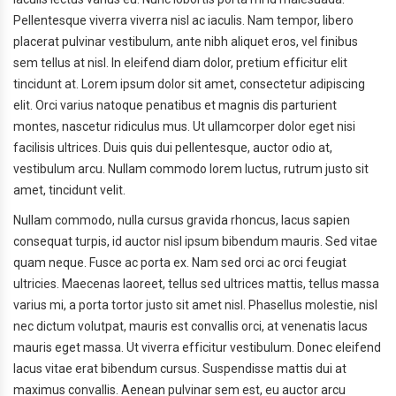
Pellentesque viverra viverra nisl ac iaculis. Nam tempor, libero
placerat pulvinar vestibulum, ante nibh aliquet eros, vel finibus
sem tellus at nisl. In eleifend diam dolor, pretium efficitur elit
tincidunt at. Lorem ipsum dolor sit amet, consectetur adipiscing
elit. Orci varius natoque penatibus et magnis dis parturient
montes, nascetur ridiculus mus. Ut ullamcorper dolor eget nisi
facilisis ultrices. Duis quis dui pellentesque, auctor odio at,
vestibulum arcu. Nullam commodo lorem luctus, rutrum justo sit
amet, tincidunt velit.
Nullam commodo, nulla cursus gravida rhoncus, lacus sapien
consequat turpis, id auctor nisl ipsum bibendum mauris. Sed vitae
quam neque. Fusce ac porta ex. Nam sed orci ac orci feugiat
ultricies. Maecenas laoreet, tellus sed ultrices mattis, tellus massa
varius mi, a porta tortor justo sit amet nisl. Phasellus molestie, nisl
nec dictum volutpat, mauris est convallis orci, at venenatis lacus
mauris eget massa. Ut viverra efficitur vestibulum. Donec eleifend
lacus vitae erat bibendum cursus. Suspendisse mattis dui at
maximus convallis. Aenean pulvinar sem est, eu auctor arcu