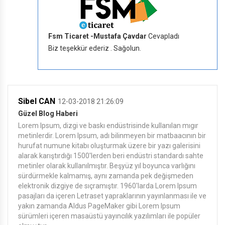
Fsm Ticaret -Mustafa Çavdar
Cevapladı
Biz teşekkür ederiz . Sağolun.
Sibel CAN
12-03-2018 21:26:09
Güzel Blog Haberi
Lorem Ipsum, dizgi ve baskı endüstrisinde kullanılan mıgır
metinlerdir. Lorem Ipsum, adı bilinmeyen bir matbaacının bir
hurufat numune kitabı oluşturmak üzere bir yazı galerisini
alarak karıştırdığı 1500'lerden beri endüstri standardı sahte
metinler olarak kullanılmıştır. Beşyüz yıl boyunca varlığını
sürdürmekle kalmamış, aynı zamanda pek değişmeden
elektronik dizgiye de sıçramıştır. 1960'larda Lorem Ipsum
pasajları da içeren Letraset yapraklarının yayınlanması ile ve
yakın zamanda Aldus PageMaker gibi Lorem Ipsum
sürümleri içeren masaüstü yayıncılık yazılımları ile popüler