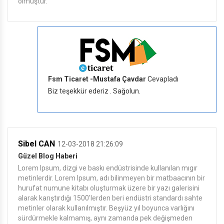
olmuştur.
Fsm Ticaret -Mustafa Çavdar
Cevapladı
Biz teşekkür ederiz . Sağolun.
Sibel CAN
12-03-2018 21:26:09
Güzel Blog Haberi
Lorem Ipsum, dizgi ve baskı endüstrisinde kullanılan mıgır
metinlerdir. Lorem Ipsum, adı bilinmeyen bir matbaacının bir
hurufat numune kitabı oluşturmak üzere bir yazı galerisini
alarak karıştırdığı 1500'lerden beri endüstri standardı sahte
metinler olarak kullanılmıştır. Beşyüz yıl boyunca varlığını
sürdürmekle kalmamış, aynı zamanda pek değişmeden