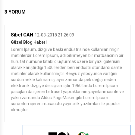
3 YORUM
Sibel CAN
12-03-2018 21:26:09
Güzel Blog Haberi
Lorem Ipsum, dizgi ve baskı endüstrisinde kullanılan mıgır
metinlerdir. Lorem Ipsum, adı bilinmeyen bir matbaacının bir
hurufat numune kitabı oluşturmak üzere bir yazı galerisini
alarak karıştırdığı 1500'lerden beri endüstri standardı sahte
metinler olarak kullanılmıştır. Beşyüz yıl boyunca varlığını
sürdürmekle kalmamış, aynı zamanda pek değişmeden
elektronik dizgiye de sıçramıştır. 1960'larda Lorem Ipsum
pasajları da içeren Letraset yapraklarının yayınlanması ile ve
yakın zamanda Aldus PageMaker gibi Lorem Ipsum
sürümleri içeren masaüstü yayıncılık yazılımları ile popüler
olmuştur.