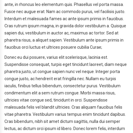
ante, in rhoncus leo elementum quis. Phasellus vel porta massa.
Fusce nec augue erat. Nam ac commodo purus, vel facilisis justo.
Interdum et malesuada fames ac ante ipsum primis in faucibus.
Cras rutrum ipsum magna, in gravida dolor vestibulum a. Quisque
sapien dui, vestibulum in auctor ac, maximus ac tortor. Sed at
pharetra risus, a aliquet sapien. Vestibulum ante ipsum primis in
faucibus orci luctus et ultrices posuere cubilia Curae;
Donec eu dui posuere, varius elit scelerisque, lacinia est.
Suspendisse consequat, turpis eget tincidunt laoreet, diam neque
pharetra justo, ut congue sapien nunc vel neque. Integer porta
congue justo, ac hendrerit erat fringilla nec. Nullam eu turpis
iaculis, finibus tellus bibendum, consectetur purus. Vestibulum
condimentum elit a sem rutrum congue. Morbi massa risus,
ultricies vitae congue sed, tincidunt in orci. Suspendisse
malesuada felis vel blandit ultricies. Cras aliquam faucibus felis
vitae pharetra. Vestibulum varius tempus enim tincidunt dapibus.
Cras bibendum, nibh sit amet dictum sagittis, nulla dui semper
lectus, ac dictum orci ipsum id libero. Donec lorem felis, interdum