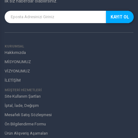
ilk siz haberdar olabilirsiniz.
KAYIT OL
KURUMSAL
Hakkımızda
MİSYONUMUZ
VİZYONUMUZ
İLETİŞİM
MÜŞTERI HIZMETLERI
Site Kullanım Şartları
İptal, İade, Değişim
Mesafeli Satış Sözleşmesi
Ön Bilgilendirme Formu
Ürün Alışveriş Aşamaları