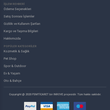
İŞLEM REHBERİ
Ödeme Seçenekleri
Satış Sonrası İşlemler
Gizlilik ve Kullanım Şartları
Kargo ve Taşıma Bilgileri
Hakkımızda
POPÜLER KATEGORİLER
Kozmetik & Sağlık
Pet Shop
Spor & Outdoor
Ev & Yaşam
Oto & Bahçe
Copyright @ 2020 FSMTİCARET bir INROVE projesidir. Tüm hakkı saklıdır.