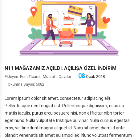
PHİLİPS'DEN 200 TL HEDİYE ÇEKİ
BİSLİKLET'TE SEZON SONU
N11 MAĞAZAMIZ AÇILDI. AÇILIŞA ÖZEL İNDİRİM
08
Ekleyen: Fsm Ticaret -Mustafa Çavdar
Ocak 2018
Okunma Sayısı: 6082
Lorem ipsum dolor sit amet, consectetur adipiscing elit.
Pellentesque nec feugiat est. Pellentesque dignissim, risus eu
mattis iaculis, purus arcu posuere nisi, non efficitur nibh tortor
eget nunc. Nulla vulputate tristique pulvinar. Nulla cursus egestas
eros, vel tincidunt magna aliquet id. Nam sit amet diam id ante
blandit venenatis sit amet euismod leo. Nunc volutpat fermentum