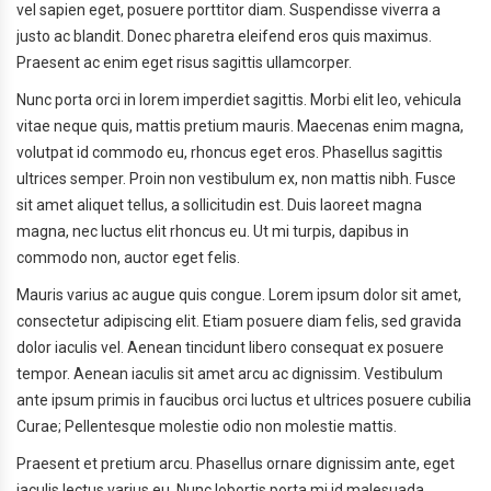
vel sapien eget, posuere porttitor diam. Suspendisse viverra a
justo ac blandit. Donec pharetra eleifend eros quis maximus.
Praesent ac enim eget risus sagittis ullamcorper.
Nunc porta orci in lorem imperdiet sagittis. Morbi elit leo, vehicula
vitae neque quis, mattis pretium mauris. Maecenas enim magna,
volutpat id commodo eu, rhoncus eget eros. Phasellus sagittis
ultrices semper. Proin non vestibulum ex, non mattis nibh. Fusce
sit amet aliquet tellus, a sollicitudin est. Duis laoreet magna
magna, nec luctus elit rhoncus eu. Ut mi turpis, dapibus in
commodo non, auctor eget felis.
Mauris varius ac augue quis congue. Lorem ipsum dolor sit amet,
consectetur adipiscing elit. Etiam posuere diam felis, sed gravida
dolor iaculis vel. Aenean tincidunt libero consequat ex posuere
tempor. Aenean iaculis sit amet arcu ac dignissim. Vestibulum
ante ipsum primis in faucibus orci luctus et ultrices posuere cubilia
Curae; Pellentesque molestie odio non molestie mattis.
Praesent et pretium arcu. Phasellus ornare dignissim ante, eget
iaculis lectus varius eu. Nunc lobortis porta mi id malesuada.