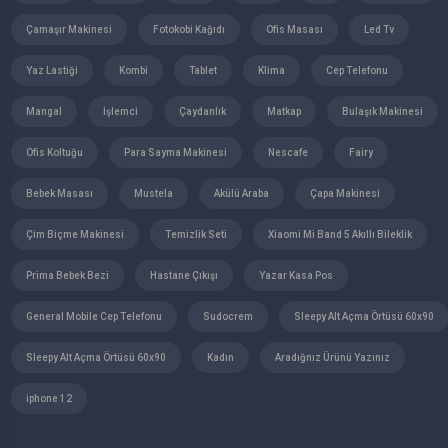
Çamaşır Makinesi
Fotokobi Kağıdı
Ofis Masası
Led Tv
Yaz Lastiği
Kombi
Tablet
Klima
Cep Telefonu
Mangal
İşlemci
Çaydanlık
Matkap
Bulaşık Makinesi
Ofis Koltuğu
Para Sayma Makinesi
Nescafe
Fairy
Bebek Masası
Mustela
Akülü Araba
Çapa Makinesi
Çim Biçme Makinesi
Temizlik Seti
Xiaomi Mi Band 5 Akıllı Bileklik
Prima Bebek Bezi
Hastane Çıkışı
Yazar Kasa Pos
General Mobile Cep Telefonu
Sudocrem
Sleepy Alt Açma Örtüsü 60x90
Sleepy Alt Açma Örtüsü 60x90
Kadın
Aradığnız Ürünü Yazınız
iphone 12