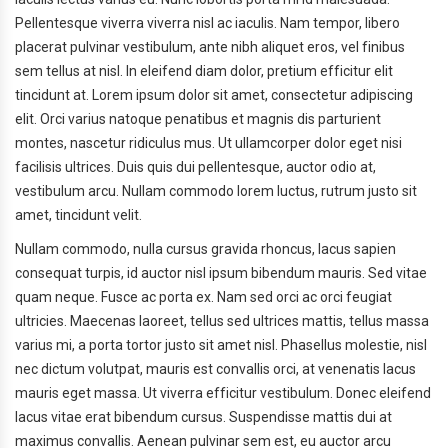
Pellentesque viverra viverra nisl ac iaculis. Nam tempor, libero
placerat pulvinar vestibulum, ante nibh aliquet eros, vel finibus
sem tellus at nisl. In eleifend diam dolor, pretium efficitur elit
tincidunt at. Lorem ipsum dolor sit amet, consectetur adipiscing
elit. Orci varius natoque penatibus et magnis dis parturient
montes, nascetur ridiculus mus. Ut ullamcorper dolor eget nisi
facilisis ultrices. Duis quis dui pellentesque, auctor odio at,
vestibulum arcu. Nullam commodo lorem luctus, rutrum justo sit
amet, tincidunt velit.
Nullam commodo, nulla cursus gravida rhoncus, lacus sapien
consequat turpis, id auctor nisl ipsum bibendum mauris. Sed vitae
quam neque. Fusce ac porta ex. Nam sed orci ac orci feugiat
ultricies. Maecenas laoreet, tellus sed ultrices mattis, tellus massa
varius mi, a porta tortor justo sit amet nisl. Phasellus molestie, nisl
nec dictum volutpat, mauris est convallis orci, at venenatis lacus
mauris eget massa. Ut viverra efficitur vestibulum. Donec eleifend
lacus vitae erat bibendum cursus. Suspendisse mattis dui at
maximus convallis. Aenean pulvinar sem est, eu auctor arcu