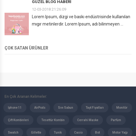
GÜZEL BLOG HABERI
12-03-2018 21:26:09
Lorem Ipsum, dizgi ve baskı endüstrisinde kullanılan
mıgır metinlerdir. Lorem Ipsum, adı bilinmeyen ...
ÇOK SATAN ÜRÜNLER
En Çok Aranan Kelimeler:
Iphone 11
AirPods
Sıvı Sabun
Tayt Fiyatları
Monitör
Çift Kombinleri
Tesettür Kombin
Cerrahi Maske
Parfüm
Swatch
Gillette
Tunik
Casio
Bot
Motor Yağı