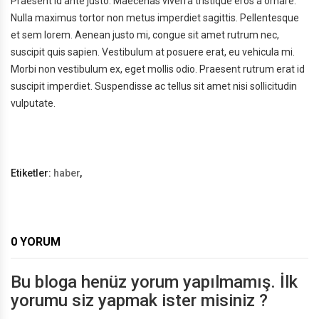
Praesent id ante justo. Maecenas viverra tristique eros a ornare.
Nulla maximus tortor non metus imperdiet sagittis. Pellentesque
et sem lorem. Aenean justo mi, congue sit amet rutrum nec,
suscipit quis sapien. Vestibulum at posuere erat, eu vehicula mi.
Morbi non vestibulum ex, eget mollis odio. Praesent rutrum erat id
suscipit imperdiet. Suspendisse ac tellus sit amet nisi sollicitudin
vulputate.
Etiketler:
haber
,
0 YORUM
Bu bloga henüz yorum yapılmamış. İlk
yorumu siz yapmak ister misiniz ?