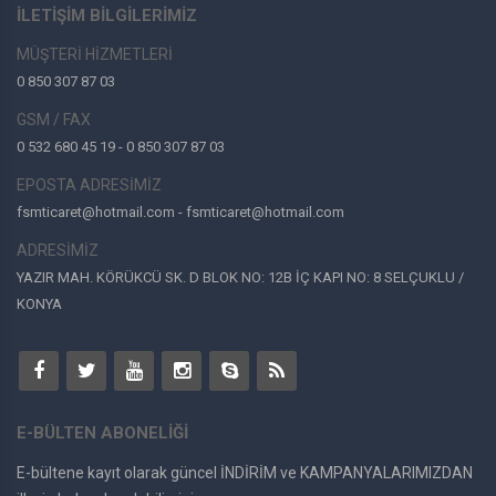
İLETİŞİM BİLGİLERİMİZ
MÜŞTERİ HİZMETLERİ
0 850 307 87 03
GSM / FAX
0 532 680 45 19 - 0 850 307 87 03
EPOSTA ADRESİMİZ
fsmticaret@hotmail.com - fsmticaret@hotmail.com
ADRESİMİZ
YAZIR MAH. KÖRÜKCÜ SK. D BLOK NO: 12B İÇ KAPI NO: 8 SELÇUKLU /
KONYA
E-BÜLTEN ABONELİĞİ
E-bültene kayıt olarak güncel İNDİRİM ve KAMPANYALARIMIZDAN