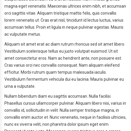
magna eget venenatis. Maecenas ultrices enim nibh, et accumsan
orci sagittis vitae. Aliquam tristique mattis felis, quis convallis
lorem venenatis ut. Cras erat nisl, tincidunt id lectus luctus, varius
accumsan tellus. Proin et ligula in neque pulvinar egestas. Mauris
ac vulputate metus.
Aliquam sit amet erat ac diam rutrum rhoncus sed sit amet libero.
Vestibulum scelerisque tellus eu justo volutpat euismod. Ut sit
amet consectetur eros. Nam ac hendrerit ante, non posuere est.
Cras varius orci nec convallis consequat. Nam aliquam eleifend
efficitur. Morbi rutrum quam tempus malesuada iaculis.
Vestibulum fermentum vehicula dui eu lacinia. Mauris pulvinar eu
urna a vulputate.
Nullam bibendum diam eu sagittis accumsan. Nulla facilisi.
Phasellus cursus ullamcorper pulvinar. Aliquam libero nisi, varius in
convallis id, sollicitudin in velit. Nulla semper tristique magna, in
convallis enim auctor et. Nunc venenatis, neque in facilisis ultricies,
nunc ex viverra velit, non pharetra dolor ipsum eget enim.