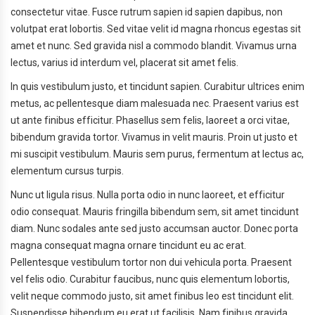
consectetur vitae. Fusce rutrum sapien id sapien dapibus, non
volutpat erat lobortis. Sed vitae velit id magna rhoncus egestas sit
amet et nunc. Sed gravida nisl a commodo blandit. Vivamus urna
lectus, varius id interdum vel, placerat sit amet felis.
In quis vestibulum justo, et tincidunt sapien. Curabitur ultrices enim
metus, ac pellentesque diam malesuada nec. Praesent varius est
ut ante finibus efficitur. Phasellus sem felis, laoreet a orci vitae,
bibendum gravida tortor. Vivamus in velit mauris. Proin ut justo et
mi suscipit vestibulum. Mauris sem purus, fermentum at lectus ac,
elementum cursus turpis.
Nunc ut ligula risus. Nulla porta odio in nunc laoreet, et efficitur
odio consequat. Mauris fringilla bibendum sem, sit amet tincidunt
diam. Nunc sodales ante sed justo accumsan auctor. Donec porta
magna consequat magna ornare tincidunt eu ac erat.
Pellentesque vestibulum tortor non dui vehicula porta. Praesent
vel felis odio. Curabitur faucibus, nunc quis elementum lobortis,
velit neque commodo justo, sit amet finibus leo est tincidunt elit.
Suspendisse bibendum eu erat ut facilisis. Nam finibus gravida