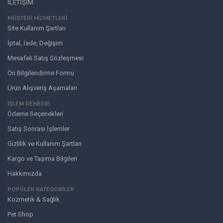
İLETİŞİM
MÜŞTERI HIZMETLERI
Site Kullanım Şartları
İptal, İade, Değişim
Mesafeli Satış Sözleşmesi
Ön Bilgilendirme Formu
Ürün Alışveriş Aşamaları
İŞLEM REHBERİ
Ödeme Seçenekleri
Satış Sonrası İşlemler
Gizlilik ve Kullanım Şartları
Kargo ve Taşıma Bilgileri
Hakkımızda
POPÜLER KATEGORİLER
Kozmetik & Sağlık
Pet Shop