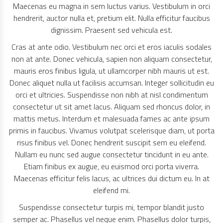
Maecenas eu magna in sem luctus varius. Vestibulum in orci
hendrerit, auctor nulla et, pretium elit. Nulla efficitur faucibus
dignissim. Praesent sed vehicula est.
Cras at ante odio. Vestibulum nec orci et eros iaculis sodales
non at ante. Donec vehicula, sapien non aliquam consectetur,
mauris eros finibus ligula, ut ullamcorper nibh mauris ut est.
Donec aliquet nulla ut facilisis accumsan. Integer sollicitudin eu
orci et ultricies. Suspendisse non nibh at nisl condimentum
consectetur ut sit amet lacus. Aliquam sed rhoncus dolor, in
mattis metus. Interdum et malesuada fames ac ante ipsum
primis in faucibus. Vivamus volutpat scelerisque diam, ut porta
risus finibus vel. Donec hendrerit suscipit sem eu eleifend.
Nullam eu nunc sed augue consectetur tincidunt in eu ante.
Etiam finibus ex augue, eu euismod orci porta viverra.
Maecenas efficitur felis lacus, ac ultrices dui dictum eu. In at
eleifend mi.
Suspendisse consectetur turpis mi, tempor blandit justo
semper ac. Phasellus vel neque enim. Phasellus dolor turpis,