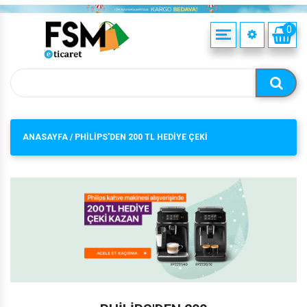
0
BILGISAYAR & TABLET
KOZMETIK
HAKKIMIZDA
A30S ALANA SPİGEN HEDİYE
BEYAZ EŞYA
SAĞLIK
ELEKTRIKLI EV & MUTFAK ALETLERI
TELEFONLAR & AKSESUARLARI
MİSYONUMUZ
TELEVIZYON & SES SISTEMLERI
ISITMA & SOGUTMA SISTEMLERI
VİZYONUMUZ
ANASAYFA
/
PHİLİPS'DEN 200 TL HEDİYE ÇEKİ
AKILLI GUVENLIK SISTEMLERI
KARTUŞ ALANA İKİNCİSİ BEDAVA
TV ASKI APARATLARINDA İNDİRİM