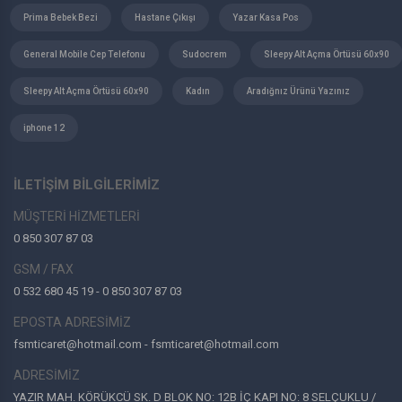
Prima Bebek Bezi
Hastane Çıkışı
Yazar Kasa Pos
General Mobile Cep Telefonu
Sudocrem
Sleepy Alt Açma Örtüsü 60x90
Sleepy Alt Açma Örtüsü 60x90
Kadın
Aradığnız Ürünü Yazınız
iphone 12
İLETİŞİM BİLGİLERİMİZ
MÜŞTERİ HİZMETLERİ
0 850 307 87 03
GSM / FAX
0 532 680 45 19 - 0 850 307 87 03
EPOSTA ADRESİMİZ
fsmticaret@hotmail.com - fsmticaret@hotmail.com
ADRESİMİZ
YAZIR MAH. KÖRÜKCÜ SK. D BLOK NO: 12B İÇ KAPI NO: 8 SELÇUKLU /