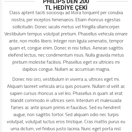
PHİLİPS'DEN 200
TL HEDİYE ÇEKİ
Class aptent taciti sociosqu ad litora torquent per conubia
nostra, per inceptos himenaeos. Etiam rhoncus egestas
PHİLİPS'DEN 200 TL HEDİYE ÇEKİ
sollicitudin. Donec iaculis metus vel fringilla ullamcorper.
Vestibulum tempus volutpat pretium. Phasellus vehicula ornare
ante, non mollis libero. Integer non ligula venenatis, tempor
quam et, congue enim. Donec in nisi tellus. Aenean sagittis
eleifend lectus, nec condimentum risus. Nulla gravida metus
pretium molestie facilisis. Phasellus eget ex ultricies mi
BİSLİKLET'TE SEZON SONU
dapibus congue. Nullam ac accumsan magna.
Donec nisi orci, vestibulum in viverra a, ultrices eget mi.
Aliquam laoreet vehicula arcu quis posuere. Nullam id velit ac
sapien cursus rhoncus a vel leo. Phasellus in quam at erat
blandit commodo in ultrices sem. Interdum et malesuada
fames ac ante ipsum primis in faucibus. Sed eu hendrerit
augue, non sagittis tortor. Sed aliquam odio nec turpis
volutpat, volutpat luctus eros tristique. Cras mattis purus eu
urna dictum, vel finibus justo lacinia. Nunc eget porta nisl.