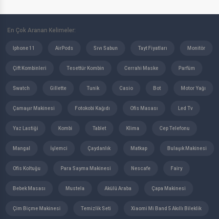
En Çok Aranan Kelimeler:
Iphone 11
AirPods
Sıvı Sabun
Tayt Fiyatları
Monitör
Çift Kombinleri
Tesettür Kombin
Cerrahi Maske
Parfüm
Swatch
Gillette
Tunik
Casio
Bot
Motor Yağı
Çamaşır Makinesi
Fotokobi Kağıdı
Ofis Masası
Led Tv
Yaz Lastiği
Kombi
Tablet
Klima
Cep Telefonu
Mangal
İşlemci
Çaydanlık
Matkap
Bulaşık Makinesi
Ofis Koltuğu
Para Sayma Makinesi
Nescafe
Fairy
Bebek Masası
Mustela
Akülü Araba
Çapa Makinesi
Çim Biçme Makinesi
Temizlik Seti
Xiaomi Mi Band 5 Akıllı Bileklik