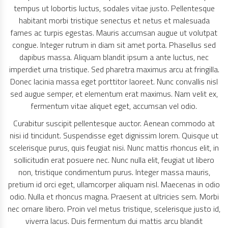
tempus ut lobortis luctus, sodales vitae justo. Pellentesque
habitant morbi tristique senectus et netus et malesuada
fames ac turpis egestas. Mauris accumsan augue ut volutpat
congue. Integer rutrum in diam sit amet porta. Phasellus sed
dapibus massa. Aliquam blandit ipsum a ante luctus, nec
imperdiet urna tristique. Sed pharetra maximus arcu at fringilla.
Donec lacinia massa eget porttitor laoreet. Nunc convallis nisl
sed augue semper, et elementum erat maximus. Nam velit ex,
fermentum vitae aliquet eget, accumsan vel odio.
Curabitur suscipit pellentesque auctor. Aenean commodo at
nisi id tincidunt. Suspendisse eget dignissim lorem. Quisque ut
scelerisque purus, quis feugiat nisi. Nunc mattis rhoncus elit, in
sollicitudin erat posuere nec. Nunc nulla elit, feugiat ut libero
non, tristique condimentum purus. Integer massa mauris,
pretium id orci eget, ullamcorper aliquam nisl. Maecenas in odio
odio. Nulla et rhoncus magna. Praesent at ultricies sem. Morbi
nec ornare libero. Proin vel metus tristique, scelerisque justo id,
viverra lacus. Duis fermentum dui mattis arcu blandit