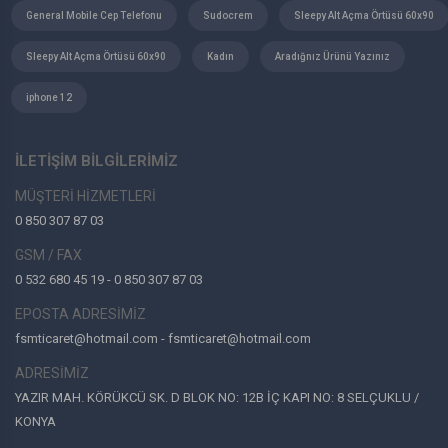
Oppo
General Mobile Cep Telefonu
Sudocrem
Sleepy Alt Açma Örtüsü 60x90
Spigen
Sleepy Alt Açma Örtüsü 60x90
Kadın
Aradığnız Ürünü Yazınız
Haylou
LG
iphone 12
Kamasonic
Yamaha
Baymak
İLETİŞİM BİLGİLERİMİZ
Demirdöküm
MÜŞTERİ HİZMETLERİ
Vaillant
0 850 307 87 03
Beko
Süsler
GSM / FAX
Raks
0 532 680 45 19 - 0 850 307 87 03
Everest
EPOSTA ADRESİMİZ
Vguard
fsmticaret@hotmail.com - fsmticaret@hotmail.com
Bullwark
ADRESİMİZ
Yale
Ids
YAZIR MAH. KÖRÜKCÜ SK. D BLOK NO: 12B İÇ KAPI NO: 8 SELÇUKLU /
Hilook
KONYA
Hp