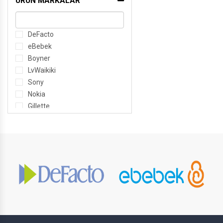
ÜRÜN MARKALAR
DeFacto
eBebek
Boyner
LvWaikiki
Sony
Nokia
Gillette
Asus
Samsung
Evidea
Decathlon
Petburada
Bauhaus
Otopits
Gratis
Acer