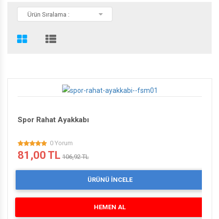
Ürün Sıralama :
PHİLİPS'DEN 200 TL HEDİYE ÇEKİ
BİSLİKLET'TE SEZON SONU
Spor Rahat Ayakkabı
0 Yorum
81,00 TL
106,92 TL
ÜRÜNÜ İNCELE
HEMEN AL