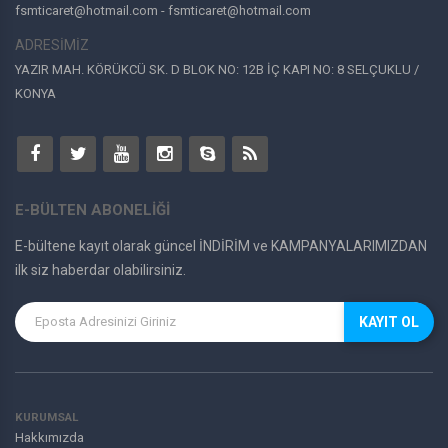
fsmticaret@hotmail.com - fsmticaret@hotmail.com
Bullwark
ADRESİMİZ
Yale
Ids
YAZIR MAH. KÖRÜKCÜ SK. D BLOK NO: 12B İÇ KAPI NO: 8 SELÇUKLU /
Hilook
KONYA
Hp
SOMİCKS
E-BÜLTEN ABONELİĞİ
E-bültene kayıt olarak güncel İNDİRİM ve KAMPANYALARIMIZDAN
ilk siz haberdar olabilirsiniz.
KAYIT OL
KURUMSAL
Hakkımızda