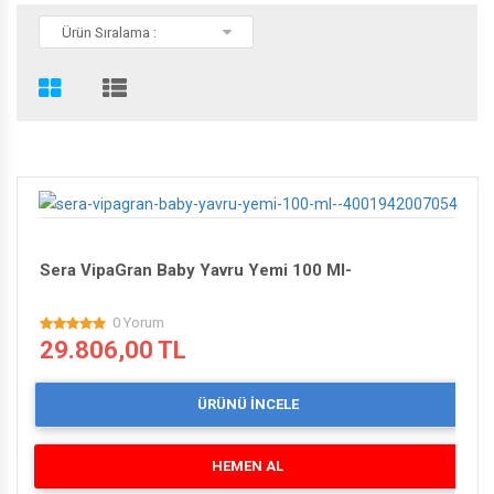
Ürün Sıralama :
PHİLİPS'DEN 200 TL HEDİYE ÇEKİ
BİSLİKLET'TE SEZON SONU
Sera VipaGran Baby Yavru Yemi 100 Ml-
0 Yorum
29.806,00 TL
ÜRÜNÜ İNCELE
HEMEN AL