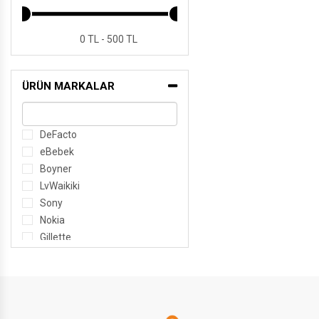
0 TL - 500 TL
ÜRÜN MARKALAR
DeFacto
eBebek
Boyner
LvWaikiki
Sony
Nokia
Gillette
Asus
Samsung
Evidea
Decathlon