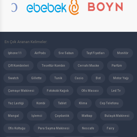
Petburada
Bauhaus
Otopits
Gratis
Acer
HP
En Çok Aranan Kelimeler:
Casper
Lenovo
Iphone 11
AirPods
Sıvı Sabun
Tayt Fiyatları
Monitör
Apple
Çift Kombinleri
Tesettür Kombin
Cerrahi Maske
Parfüm
Hometech
Alcatel
Swatch
Gillette
Tunik
Casio
Bot
Motor Yağı
Huawei
Vestel
Çamaşır Makinesi
Fotokobi Kağıdı
Ofis Masası
Led Tv
Altus
Yaz Lastiği
Kombi
Tablet
Klima
Cep Telefonu
Seg
Hoover
Mangal
İşlemci
Çaydanlık
Matkap
Bulaşık Makinesi
Electrolux
Grundig
Ofis Koltuğu
Para Sayma Makinesi
Nescafe
Fairy
Simfer