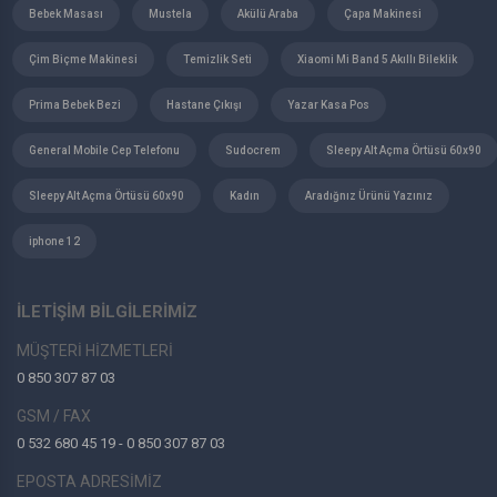
Fakir
Bebek Masası
Mustela
Akülü Araba
Çapa Makinesi
Sinbo
Çim Biçme Makinesi
Temizlik Seti
Xiaomi Mi Band 5 Akıllı Bileklik
Arzum
Philips
Prima Bebek Bezi
Hastane Çıkışı
Yazar Kasa Pos
Xiaomi
Oppo
General Mobile Cep Telefonu
Sudocrem
Sleepy Alt Açma Örtüsü 60x90
Spigen
Sleepy Alt Açma Örtüsü 60x90
Kadın
Aradığnız Ürünü Yazınız
Haylou
LG
iphone 12
Kamasonic
Yamaha
Baymak
İLETİŞİM BİLGİLERİMİZ
Demirdöküm
MÜŞTERİ HİZMETLERİ
Vaillant
0 850 307 87 03
Beko
Süsler
GSM / FAX
Raks
0 532 680 45 19 - 0 850 307 87 03
Everest
EPOSTA ADRESİMİZ
Vguard