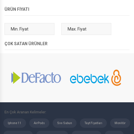
ÜRÜN FİYATI
ÇOK SATAN ÜRÜNLER
En Çok Aranan Kelimeler:
Iphone 11
AirPods
Sıvı Sabun
Tayt Fiyatları
Monitör