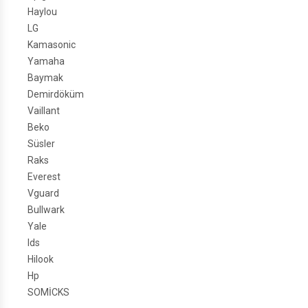
Haylou
LG
Kamasonic
Yamaha
Baymak
Demirdöküm
Vaillant
Beko
Süsler
Raks
Everest
Vguard
Bullwark
Yale
Ids
Hilook
Hp
SOMİCKS