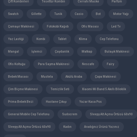
Çift Kombinleri
Tesettür Kombin
Cerrahi Maske
Parfüm
Swatch
Gillette
Tunik
Casio
Bot
Motor Yağı
Çamaşır Makinesi
Fotokobi Kağıdı
Ofis Masası
Led Tv
Yaz Lastiği
Kombi
Tablet
Klima
Cep Telefonu
Mangal
İşlemci
Çaydanlık
Matkap
Bulaşık Makinesi
Ofis Koltuğu
Para Sayma Makinesi
Nescafe
Fairy
Bebek Masası
Mustela
Akülü Araba
Çapa Makinesi
Çim Biçme Makinesi
Temizlik Seti
Xiaomi Mi Band 5 Akıllı Bileklik
Prima Bebek Bezi
Hastane Çıkışı
Yazar Kasa Pos
General Mobile Cep Telefonu
Sudocrem
Sleepy Alt Açma Örtüsü 60x90
Sleepy Alt Açma Örtüsü 60x90
Kadın
Aradığnız Ürünü Yazınız