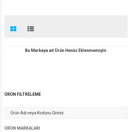
PHİLİPS'DEN 200 TL HEDİYE ÇEKİ
Bu Markaya ait Ürün Henüz Eklenmemiştir.
BİSLİKLET'TE SEZON SONU
ÜRÜN FİLTRELEME
ÜRÜN MARKALARI