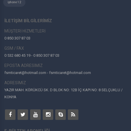
iphone 12
İLETİŞİM BİLGİLERİMİZ
MÜŞTERİ HİZMETLERİ
0 850 307 87 03
GSM / FAX
0 532 680 45 19 - 0 850 307 87 03
EPOSTA ADRESİMİZ
fsmticaret@hotmail.com - fsmticaret@hotmail.com
ADRESİMİZ
YAZIR MAH. KÖRÜKCÜ SK. D BLOK NO: 12B İÇ KAPI NO: 8 SELÇUKLU /
KONYA
E-BÜLTEN ABONELİĞİ