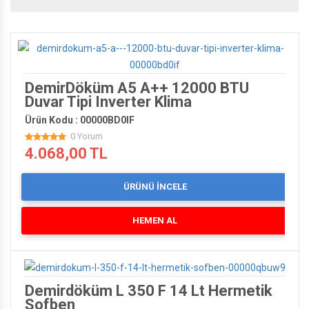
PHİLİPS'DEN 200 TL HEDİYE ÇEKİ
DemirDöküm A5 A++ 12000 BTU
Duvar Tipi Inverter Klima
Ürün Kodu : 00000BD0IF
0 Yorum
BİSLİKLET'TE SEZON SONU
4.068,00 TL
ÜRÜNÜ İNCELE
HEMEN AL
Demirdöküm L 350 F 14 Lt Hermetik
Şofben