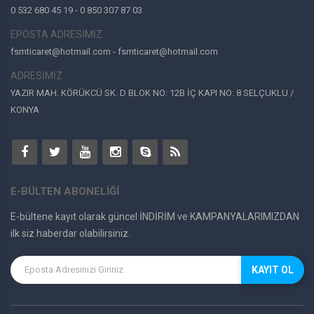
0 532 680 45 19 - 0 850 307 87 03
EPOSTA ADRESİMİZ
fsmticaret@hotmail.com - fsmticaret@hotmail.com
ADRESİMİZ
YAZIR MAH. KÖRÜKCÜ SK. D BLOK NO: 12B İÇ KAPI NO: 8 SELÇUKLU /
KONYA
E-BÜLTEN ABONELİĞİ
E-bültene kayıt olarak güncel İNDİRİM ve KAMPANYALARIMIZDAN
ilk siz haberdar olabilirsiniz.
KAYIT OL