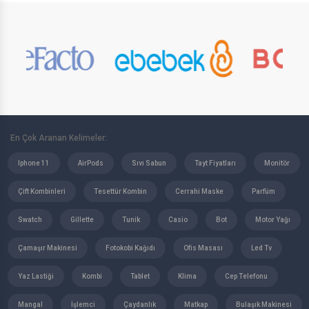
En Çok Aranan Kelimeler:
Iphone 11
AirPods
Sıvı Sabun
Tayt Fiyatları
Monitör
Çift Kombinleri
Tesettür Kombin
Cerrahi Maske
Parfüm
Swatch
Gillette
Tunik
Casio
Bot
Motor Yağı
Çamaşır Makinesi
Fotokobi Kağıdı
Ofis Masası
Led Tv
Yaz Lastiği
Kombi
Tablet
Klima
Cep Telefonu
Mangal
İşlemci
Çaydanlık
Matkap
Bulaşık Makinesi