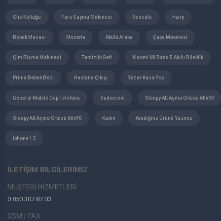
Ofis Koltuğu
Para Sayma Makinesi
Nescafe
Fairy
Bebek Masası
Mustela
Akülü Araba
Çapa Makinesi
Çim Biçme Makinesi
Temizlik Seti
Xiaomi Mi Band 5 Akıllı Bileklik
Prima Bebek Bezi
Hastane Çıkışı
Yazar Kasa Pos
General Mobile Cep Telefonu
Sudocrem
Sleepy Alt Açma Örtüsü 60x90
Sleepy Alt Açma Örtüsü 60x90
Kadın
Aradığnız Ürünü Yazınız
iphone 12
İLETİŞİM BİLGİLERİMİZ
MÜŞTERİ HİZMETLERİ
0 850 307 87 03
GSM / FAX