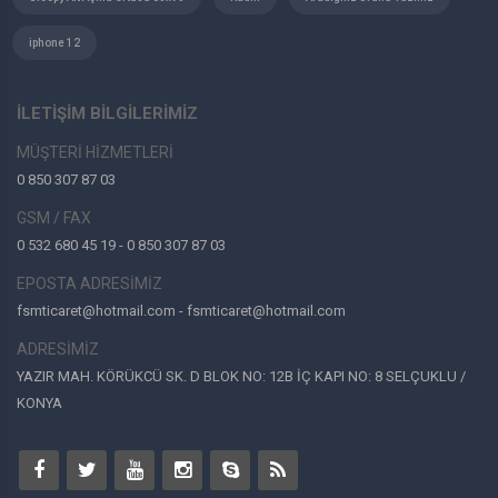
iphone 12
İLETİŞİM BİLGİLERİMİZ
MÜŞTERİ HİZMETLERİ
0 850 307 87 03
GSM / FAX
0 532 680 45 19 - 0 850 307 87 03
EPOSTA ADRESİMİZ
fsmticaret@hotmail.com - fsmticaret@hotmail.com
ADRESİMİZ
YAZIR MAH. KÖRÜKCÜ SK. D BLOK NO: 12B İÇ KAPI NO: 8 SELÇUKLU /
KONYA