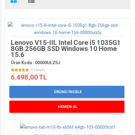
PHİLİPS'DEN 200 TL HEDİYE ÇEKİ
Lenovo V15-IIL Intel Core i5 1035G1
8GB 256GB SSD Windows 10 Home
15.6
Ürün Kodu : 00000ULZ5J
BİSLİKLET'TE SEZON SONU
0 Yorum
6.498,00 TL
ÜRÜNÜ İNCELE
HEMEN AL