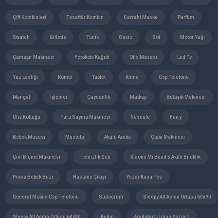
Çift Kombinleri
Tesettür Kombin
Cerrahi Maske
Parfüm
Swatch
Gillette
Tunik
Casio
Bot
Motor Yağı
Çamaşır Makinesi
Fotokobi Kağıdı
Ofis Masası
Led Tv
Yaz Lastiği
Kombi
Tablet
Klima
Cep Telefonu
Mangal
İşlemci
Çaydanlık
Matkap
Bulaşık Makinesi
Ofis Koltuğu
Para Sayma Makinesi
Nescafe
Fairy
Bebek Masası
Mustela
Akülü Araba
Çapa Makinesi
Çim Biçme Makinesi
Temizlik Seti
Xiaomi Mi Band 5 Akıllı Bileklik
Prima Bebek Bezi
Hastane Çıkışı
Yazar Kasa Pos
General Mobile Cep Telefonu
Sudocrem
Sleepy Alt Açma Örtüsü 60x90
Sleepy Alt Açma Örtüsü 60x90
Kadın
Aradığnız Ürünü Yazınız