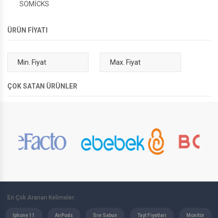
SOMİCKS
ÜRÜN FİYATI
ÇOK SATAN ÜRÜNLER
En Çok Aranan Kelimeler:
Iphone 11
AirPods
Sıvı Sabun
Tayt Fiyatları
Monitör