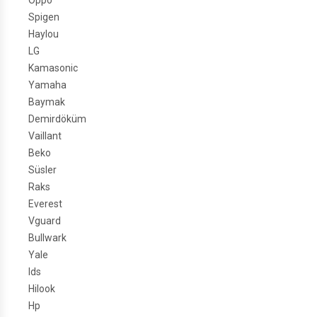
Oppo
Spigen
Haylou
LG
Kamasonic
Yamaha
Baymak
Demirdöküm
Vaillant
Beko
Süsler
Raks
Everest
Vguard
Bullwark
Yale
Ids
Hilook
Hp