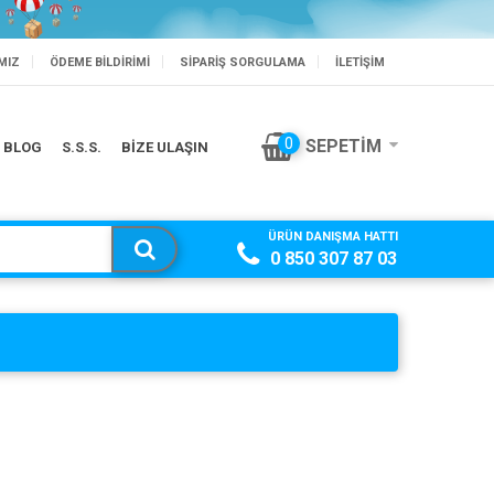
MIZ
ÖDEME BILDIRIMI
SIPARIŞ SORGULAMA
İLETİŞİM
BİSLİKLET'TE SEZON SONU
0
SEPETIM
BLOG
S.S.S.
BİZE ULAŞIN
ÜRÜN DANIŞMA HATTI
0 850 307 87 03