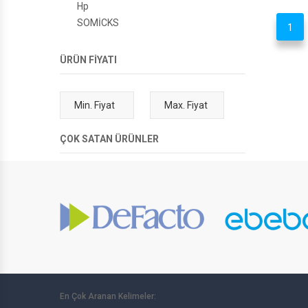
Hp
SOMİCKS
1
ÜRÜN FİYATI
ÇOK SATAN ÜRÜNLER
En Çok Aranan Kelimeler: