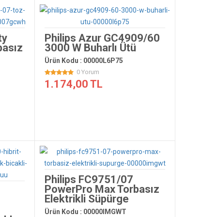
ty
Philips Azur GC4909/60
basız
3000 W Buharlı Ütü
Ürün Kodu : 00000L6P75
0 Yorum
1.174,00 TL
Philips FC9751/07
PowerPro Max Torbasız
Elektrikli Süpürge
Ürün Kodu : 00000IMGWT