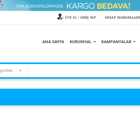
ÜYE OL / GİRİŞ YAP
HESAP NUMARALARI
TV ASKI APARATLARINDA
PHİLİPS'DEN 200 TL HEDİYE
ANA SAYFA
KURUMSAL
KAMPANYALAR
İNDİRİM
ÇEKİ
Kategorilerimiz