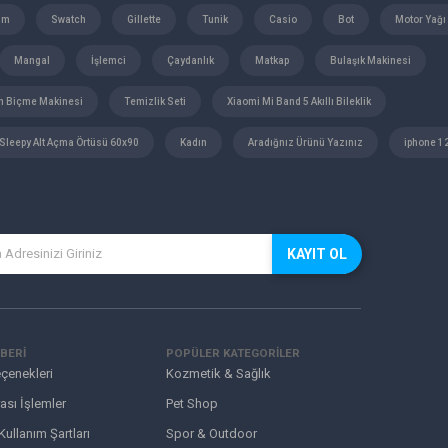
üm
Swatch
Gillette
Tunik
Casio
Bot
Motor Yağı
Mangal
İşlemci
Çaydanlık
Matkap
Bulaşık Makinesi
m Biçme Makinesi
Temizlik Seti
Xiaomi Mi Band 5 Akıllı Bileklik
Sleepy Alt Açma Örtüsü 60x90
Kadın
Aradığnız Ürünü Yazınız
iphone 1
KAYIT OL
BERİ
POPÜLER KATEGORİLER
çenekleri
Kozmetik & Sağlık
ası İşlemler
Pet Shop
 Kullanım Şartları
Spor & Outdoor