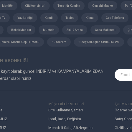
Monitör
Çift Kombinleri
Tesettür Kombin
Cerrahi Maske
Parf
d Tv
Yaz Lastiği
Kombi
Tablet
Klima
Cep Telefonu
Bebek Masası
Mustela
Akülü Araba
Çapa Makinesi
Çi
General Mobile Cep Telefonu
Sudocrem
Sleepy Alt Açma Örtüsü 60x90
N ABONELİĞİ
e kayıt olarak güncel İNDİRİM ve KAMPANYALARIMIZDAN
erdar olabilirsiniz.
L
MÜŞTERI HIZMETLERI
İŞLEM REH
da
Site Kullanım Şartları
Ödeme Se
MUZ
İptal, İade, Değişim
Satış Sonr
MUZ
Mesafeli Satış Sözleşmesi
Gizlilik ve