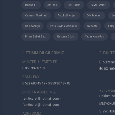
Iphone 11
AirPods
Sıvı Sabun
Tayt Fiyatları
Çamaşır Makinesi
Fotokobi Kağıdı
Ofis Masası
Le
Ofis Koltuğu
Para Sayma Makinesi
Nescafe
Fairy
Prima Bebek Bezi
Hastane Çıkışı
Yazar Kasa Pos
İLETİŞİM BİLGİLERİMİZ
E-BÜLTE
MÜŞTERİ HİZMETLERİ
E-bülten
0 850 307 87 03
ilk siz hab
GSM / FAX
0 532 680 45 19 - 0 850 307 87 03
KURUMSA
EPOSTA ADRESİMİZ
Hakkımız
fsmticaret@hotmail.com -
MİSYONU
fsmticaret@hotmail.com
VİZYONU
ADRESİMİZ