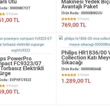
rlı Ütü
Makinesi Yedek Bıça
Avantajlı Paket
Kodu : 000008CY2T
Ürün Kodu : 00000B8GUU
0 Yorum
51,00 TL
0 Yorum
769,00 TL
Philips HR1836/00 
Collection Katı Mey
lips PowerPro
Sıkacağı
pact FC9323/07
Torbasız Elektrikli
Ürün Kodu : 0000080A6B
ürge
0 Yorum
Kodu : EVPHFC9323
1.289,00 TL
0 Yorum
49,00 TL