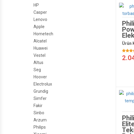
HP
Casper
Lenovo
Phi
Apple
Pow
Hometech
Elek
Alcatel
Ürün 
Huawei
Vestel
2.0
Altus
Seg
Hoover
Electrolux
Grundig
Simfer
Fakir
Sinbo
Phi
Arzum
Eli
Philips
Tek