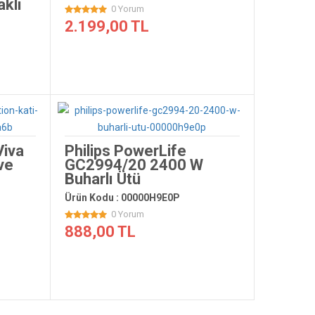
klı
0 Yorum
2.199,00 TL
Viva
Philips PowerLife
ve
GC2994/20 2400 W
Buharlı Ütü
Ürün Kodu : 00000H9E0P
0 Yorum
888,00 TL