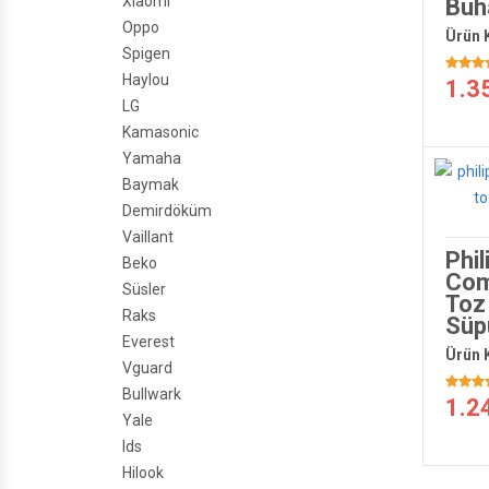
Xiaomi
Buha
Oppo
Ürün 
Spigen
Haylou
1.3
LG
Kamasonic
Yamaha
Baymak
Demirdöküm
Vaillant
Phi
Beko
Com
Süsler
Toz 
Raks
Süp
Everest
Ürün 
Vguard
Bullwark
1.2
Yale
Ids
Hilook