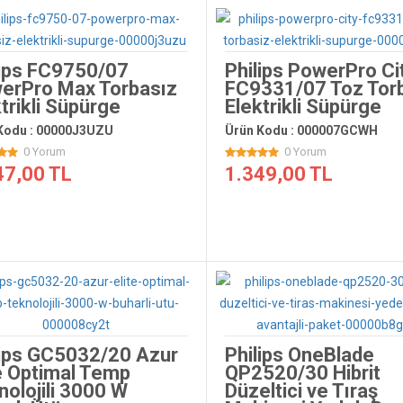
lips FC9750/07
Philips PowerPro Ci
erPro Max Torbasız
FC9331/07 Toz Tor
trikli Süpürge
Elektrikli Süpürge
Kodu : 00000J3UZU
Ürün Kodu : 000007GCWH
0 Yorum
0 Yorum
47,00 TL
1.349,00 TL
lips GC5032/20 Azur
Philips OneBlade
te Optimal Temp
QP2520/30 Hibrit
nolojili 3000 W
Düzeltici ve Tıraş