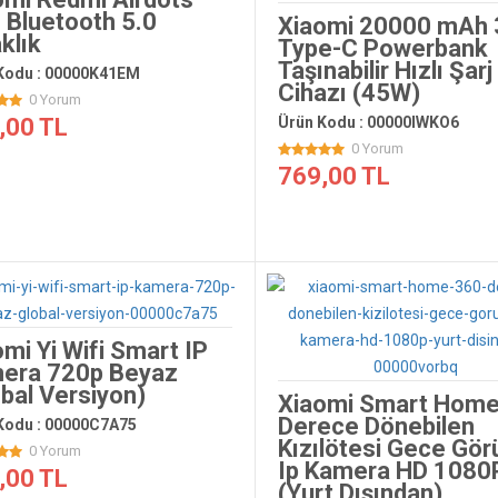
 Bluetooth 5.0
Xiaomi 20000 mAh 
klık
Type-C Powerbank
Taşınabilir Hızlı Şarj
Kodu : 00000K41EM
Cihazı (45W)
0 Yorum
,00 TL
Ürün Kodu : 00000IWKO6
0 Yorum
769,00 TL
mi Yi Wifi Smart IP
era 720p Beyaz
obal Versiyon)
Xiaomi Smart Home
Derece Dönebilen
Kodu : 00000C7A75
Kızılötesi Gece Gör
0 Yorum
Ip Kamera HD 1080
,00 TL
(Yurt Dışından)