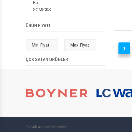
Hp
SOMİCKS
ÜRÜN FİYATI
1
ÇOK SATAN ÜRÜNLER
En Çok Aranan Kelimeler: