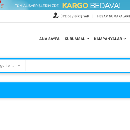
ÜYE OL / GİRİŞ YAP
HESAP NUMARALARI
TV ASKI APARATLARINDA
PHİLİPS'DEN 200 TL HEDİYE
ANA SAYFA
KURUMSAL
KAMPANYALAR
İNDİRİM
ÇEKİ
Kategorilerimiz