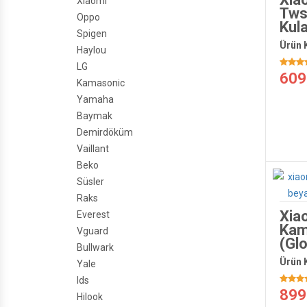
Xiaomi
Tws
Oppo
Kula
Spigen
Ürün 
Haylou
LG
609
Kamasonic
Yamaha
Baymak
Demirdöküm
Vaillant
Beko
Süsler
Raks
Xiao
Everest
Kam
Vguard
(Gl
Bullwark
Ürün 
Yale
Ids
899
Hilook