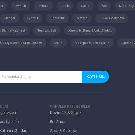
üm
Swatch
Gillette
Tunik
Casio
Bot
Motor Yağı
Mangal
İşlemci
Çaydanlık
Matkap
Bulaşık Makinesi
m Biçme Makinesi
Temizlik Seti
Xiaomi Mi Band 5 Akıllı Bileklik
Sleepy Alt Açma Örtüsü 60x90
Kadın
Aradığnız Ürünü Yazınız
iphone 1
KAYIT OL
BERİ
POPÜLER KATEGORİLER
çenekleri
Kozmetik & Sağlık
ası İşlemler
Pet Shop
 Kullanım Şartları
Spor & Outdoor