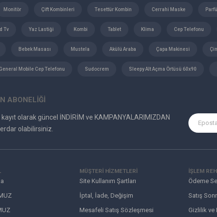
Monitör
Çift Kombinleri
Tesettür Kombin
Cerrahi Maske
Parf
d Tv
Yaz Lastiği
Kombi
Tablet
Klima
Cep Telefonu
Bebek Masası
Mustela
Akülü Araba
Çapa Makinesi
Çi
General Mobile Cep Telefonu
Sudocrem
Sleepy Alt Açma Örtüsü 60x90
N ABONELİĞİ
e kayıt olarak güncel İNDİRİM ve KAMPANYALARIMIZDAN
erdar olabilirsiniz.
L
MÜŞTERI HIZMETLERI
İŞLEM REH
da
Site Kullanım Şartları
Ödeme Se
MUZ
İptal, İade, Değişim
Satış Sonr
MUZ
Mesafeli Satış Sözleşmesi
Gizlilik ve