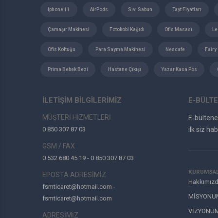
Iphone 11
AirPods
Sıvı Sabun
Tayt Fiyatları
Çamaşır Makinesi
Fotokobi Kağıdı
Ofis Masası
Le
Ofis Koltuğu
Para Sayma Makinesi
Nescafe
Fairy
Prima Bebek Bezi
Hastane Çıkışı
Yazar Kasa Pos
İLETİŞİM BİLGİLERİMİZ
E-BÜLTE
MÜŞTERİ HİZMETLERİ
E-bülten
0 850 307 87 03
ilk siz hab
GSM / FAX
0 532 680 45 19 - 0 850 307 87 03
KURUMSA
EPOSTA ADRESİMİZ
Hakkımız
fsmticaret@hotmail.com -
MİSYONU
fsmticaret@hotmail.com
VİZYONU
ADRESİMİZ