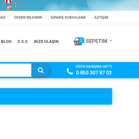
MIZ
ÖDEME BILDIRIMI
SIPARIŞ SORGULAMA
İLETİŞİM
BİSLİKLET'TE SEZON SONU
0
SEPETIM
BLOG
S.S.S.
BİZE ULAŞIN
ÜRÜN DANIŞMA HATTI
0 850 307 87 03