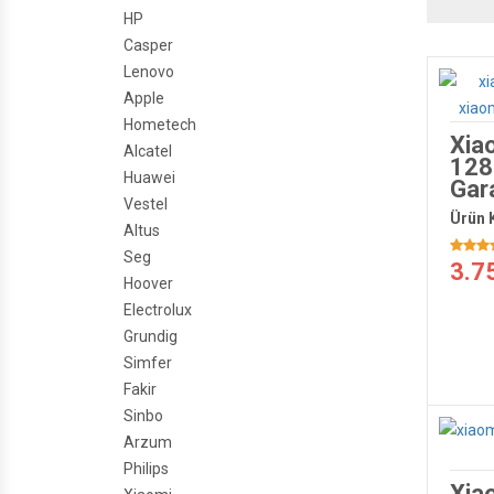
HP
Casper
Lenovo
Apple
Hometech
Xia
Alcatel
128
Huawei
Gara
Vestel
Ürün 
Altus
Seg
3.7
Hoover
Electrolux
Grundig
Simfer
Fakir
Sinbo
Arzum
Philips
Xia