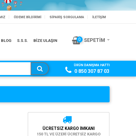
MIZ
ÖDEME BILDIRIMI
SIPARIŞ SORGULAMA
İLETİŞİM
BİSLİKLET'TE SEZON SONU
0
SEPETIM
BLOG
S.S.S.
BİZE ULAŞIN
ÜRÜN DANIŞMA HATTI
0 850 307 87 03
ÜCRETSIZ KARGO İMKANI
150 TL VE ÜZERİ ÜCRETSİZ KARGO