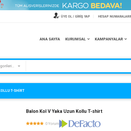
ÜYE OL / GİRİŞ YAP
HESAP NUMARALARI
TV ASKI APARATLARINDA
PHİLİPS'DEN 200 TL HEDİYE
ANA SAYFA
KURUMSAL
KAMPANYALAR
İNDİRİM
ÇEKİ
Kategorilerimiz
OLLU T-SHIRT
Balon Kol V Yaka Uzun Kollu T-shirt
0 Yorum