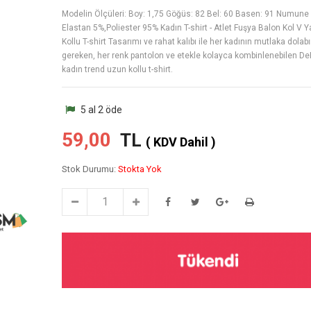
Modelin Ölçüleri: Boy: 1,75 Göğüs: 82 Bel: 60 Basen: 91 Numune
Elastan 5%,Poliester 95% Kadın T-shirt - Atlet Fuşya Balon Kol V 
Kollu T-shirt Tasarımı ve rahat kalıbı ile her kadının mutlaka dola
gereken, her renk pantolon ve etekle kolayca kombinlenebilen D
kadın trend uzun kollu t-shirt.
5 al 2 öde
59,00
TL
( KDV Dahil )
Stok Durumu:
Stokta Yok