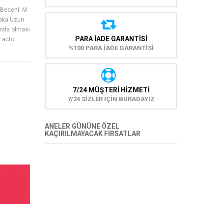
 Bedeni: M
Yaka Uzun
bında olması
PARA İADE GARANTISI
eFacto
%100 PARA İADE GARANTİSİ
7/24 MÜŞTERİ HİZMETİ
7/24 SİZLER İÇİN BURADAYIZ
ANELER GÜNÜNE ÖZEL
KAÇIRILMAYACAK FIRSATLAR