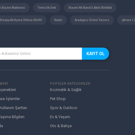
m Biçme Makinesi
Temizlik Seti
Xiaomi Mi Band 5 Akıllı Bileklik
Sleepy Alt Açma Örtüsü 60x90
Kadın
Aradığnız Ürünü Yazınız
iphone 1
KAYIT OL
BERİ
POPÜLER KATEGORİLER
çenekleri
Kozmetik & Sağlık
ası İşlemler
Pet Shop
 Kullanım Şartları
Spor & Outdoor
aşıma Bilgileri
Ev & Yaşam
da
Oto & Bahçe