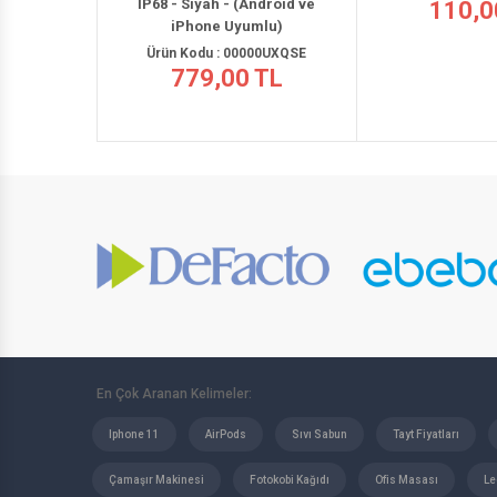
110,00 
En Çok Aranan Kelimeler:
Iphone 11
AirPods
Sıvı Sabun
Tayt Fiyatları
Çamaşır Makinesi
Fotokobi Kağıdı
Ofis Masası
Le