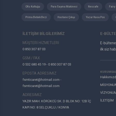
Ofis Koltuğu
Para Sayma Makinesi
Nescafe
Fairy
Prima Bebek Bezi
Hastane Çıkışı
Yazar Kasa Pos
İLETİŞİM BİLGİLERİMİZ
E-BÜLTE
MÜŞTERİ HİZMETLERİ
E-bülten
0 850 307 87 03
ilk siz hab
GSM / FAX
0 532 680 45 19 - 0 850 307 87 03
KURUMSA
EPOSTA ADRESİMİZ
Hakkımız
fsmticaret@hotmail.com -
MİSYONU
fsmticaret@hotmail.com
VİZYONU
ADRESİMİZ
İLETİŞİM
YAZIR MAH. KÖRÜKCÜ SK. D BLOK NO: 12B İÇ
KAPI NO: 8 SELÇUKLU / KONYA