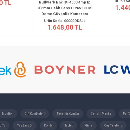
TL
Ürün Kodu : 
Bullwark Blw IDF4000 4mp Ip
1.440,
3.6mm Sabit Lens H.265+ 30M
Dome Güvenlik Kamerası
Ürün Kodu : 00000ODSLL
1.648,00 TL
Monitör
Çift Kombinleri
Tesettür Kombin
Cerrahi Maske
Parf
d Tv
Yaz Lastiği
Kombi
Tablet
Klima
Cep Telefonu