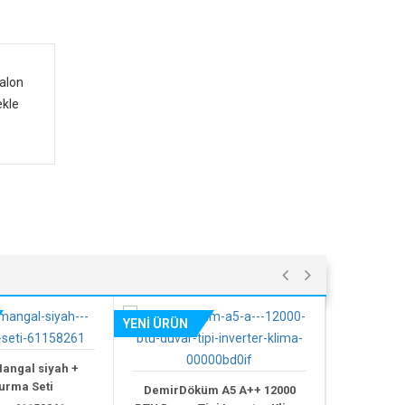
Balon
ekle
YENİ ÜRÜN
YENİ ÜRÜN
l siyah +
a Seti
DemirDöküm A5 A++ 12000
Samsung WW