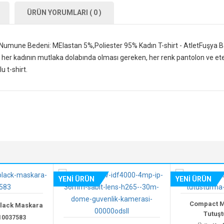
ÜRÜN YORUMLARI ( 0 )
91Numune Bedeni: MElastan 5%,Poliester 95% Kadın T-shirt - AtletFuşya 
le her kadının mutlaka dolabında olması gereken, her renk pantolon ve et
 t-shirt.
YENİ ÜRÜN
YENİ ÜRÜN
Compact Manga
ck Maskara
Tutuşturm
37583