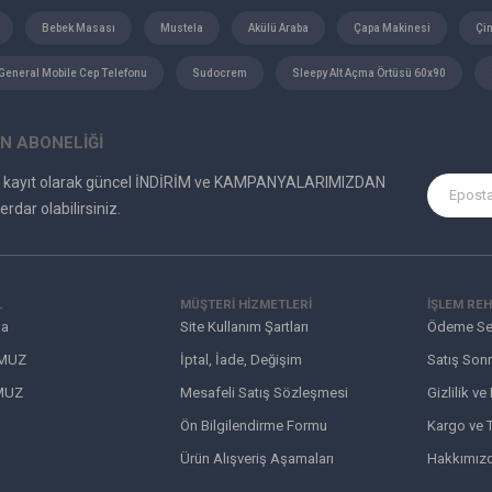
Bebek Masası
Mustela
Akülü Araba
Çapa Makinesi
Çi
General Mobile Cep Telefonu
Sudocrem
Sleepy Alt Açma Örtüsü 60x90
N ABONELİĞİ
e kayıt olarak güncel İNDİRİM ve KAMPANYALARIMIZDAN
erdar olabilirsiniz.
L
MÜŞTERI HIZMETLERI
İŞLEM REH
da
Site Kullanım Şartları
Ödeme Se
MUZ
İptal, İade, Değişim
Satış Sonr
MUZ
Mesafeli Satış Sözleşmesi
Gizlilik ve
Ön Bilgilendirme Formu
Kargo ve T
Ürün Alışveriş Aşamaları
Hakkımız